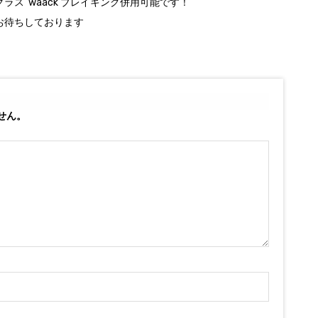
ラス waack ブレイキング併用可能です！
お待ちしております
せん。