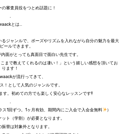
ーの審査員役をつとめ話題に！
.
waackとは…
ているジャンルで、ポーズやリズムを入れながら自分の魅力を最大
ピールできます。
すが内面がとっても真面目で面白い先生です。
ここまで教えてくれるのは凄い！」という嬉しい感想を頂いてお
ります！
s waackが流行ってきて、
ス！として人気のジャンルです。
ます。初めての方でも楽しく安心なレッスンです!!
.
‪（各クラス1回ずつ。1ヶ月有効、期間内にご入会で入会金無料
）‬
ケット（学割）が必要となります。
の振替は対象外となります。