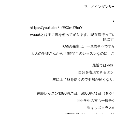
で、メインダンサ
https://youtu.be/-fEKJmZBcrY
waackとは主に腕を使って踊ります。現在流行っ
限にア
KANAI先生は、一見怖そうで
大人の生徒さんから「1時間半のレッスンなのに、
最近ではkid
自分を表現できるダン
主に上半身を使うので姿勢が良くなり
‪体験レッスン1080円/1回、3000円/3回‬ 
※小学生の方も一般チ
※キッズクラス