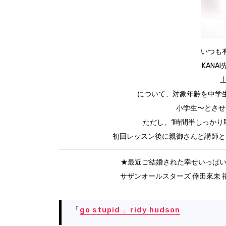
いつも
KANA
土
について、対象年齢を中学
小学生〜とさせ
ただし、
1時間半しっか
初回レッスン後に親御さんと講師と
★最近ご結婚された幸せいっぱい
サザンオールスターズ 倖田來未 
「
go stupid 」ridy hudson