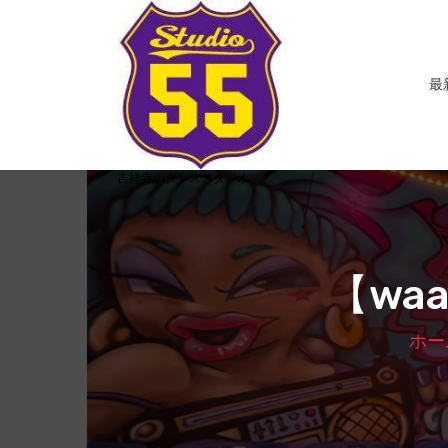
コ
ン
テ
ン
最
ツ
へ
ス
キ
吉祥寺のダンススタジオ
ッ
プ
【wa
ホー