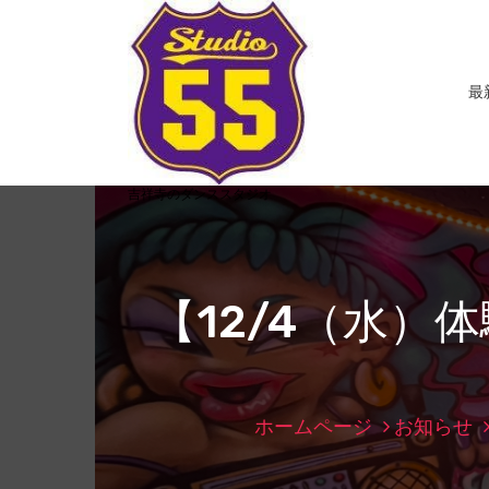
コ
ン
テ
ン
最
ツ
へ
ス
キ
吉祥寺のダンススタジオ
ッ
プ
【12/4（水）
ホームページ
お知らせ