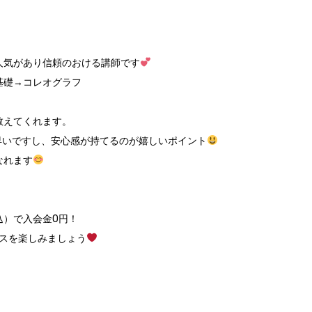
人気があり信頼のおける講師です
基礎
→
コレオグラフ
教えてくれます。
早いですし、安心感が持てるのが嬉しいポイント
なれます
込）で入会金
0
円！
スを楽しみましょう