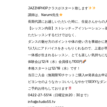
JAZZHIPHOP
クラスがスタート致します
講師は、
Narumi
先生
長期代講にお越しいただいた時に、生徒さんからの
【レッスン内容】ストレッチ
→
アイソレーション
→
ただレッスンするだけではなく、
ダンスの魅せ方のポイントや体の使い方を事細かに
1
人
1
人にアドバイスをきっちりくれるので、上達が
一体感が生まれるレッスン、とても楽しい気持ちに
体験会は
12/4
（水）会員様も
1100
円
本格スタートは12/18（水）です！
当日ご入会（無期限
10
チケットご購入or発表会お申
ビヨンセのようなカッコいいしなやかで
SEXY
なダン
ご予約お待ちしております
0422-27-5514
（日曜定休
20
：
30
まで）
info@studio55.tv