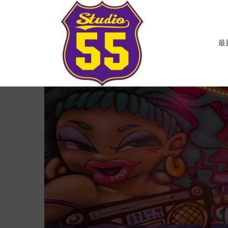
コ
ン
テ
ン
最
ツ
へ
ス
キ
吉祥寺のダンススタジオ
ッ
プ