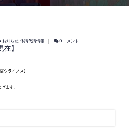
お知らせ
,
休講代講情報
0 コメント
8現在】
ki(新宿ウライノス)
上げます。