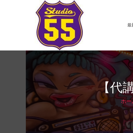
コ
ン
テ
ン
最
ツ
へ
ス
キ
吉祥寺のダンススタジオ
ッ
プ
【代講
ホー