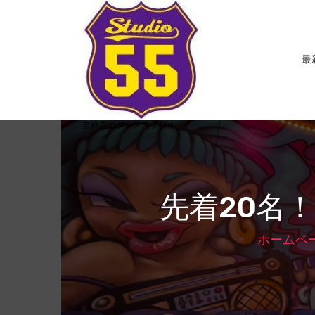
コ
ン
テ
ン
最
ツ
へ
ス
キ
吉祥寺のダンススタジオ
ッ
プ
先着20名
ホームペ