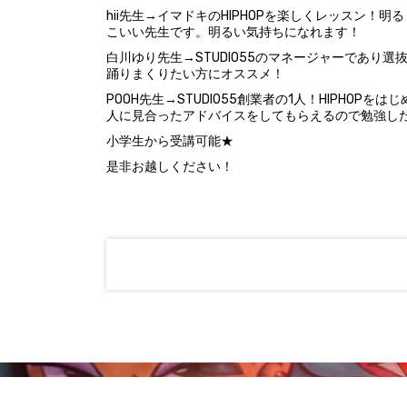
hii先生→イマドキのHIPHOPを楽しくレッスン
こいい先生です。明るい気持ちになれます！
白川ゆり先生→STUDIO55のマネージャーであり選
踊りまくりたい方にオススメ！
POOH先生→STUDIO55創業者の1人！HIPHO
人に見合ったアドバイスをしてもらえるので勉強した
小学生から受講可能★
是非お越しください！
Copyright © 2026 吉祥寺ダンススタジオ【STUDIO55】